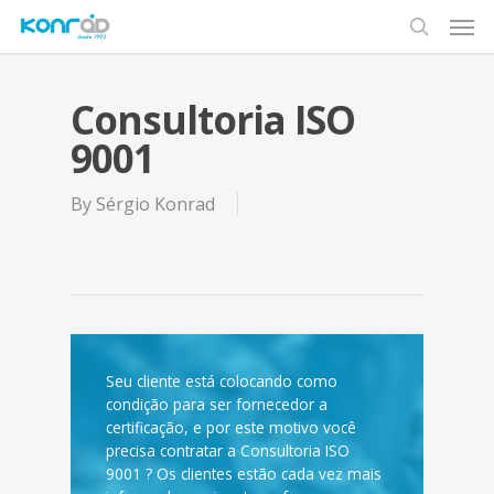
Skip
Men
to
search
main
content
Consultoria ISO
9001
By
Sérgio Konrad
Seu cliente está colocando como
condição para ser fornecedor a
certificação, e por este motivo você
precisa contratar a Consultoria ISO
9001 ? Os clientes estão cada vez mais